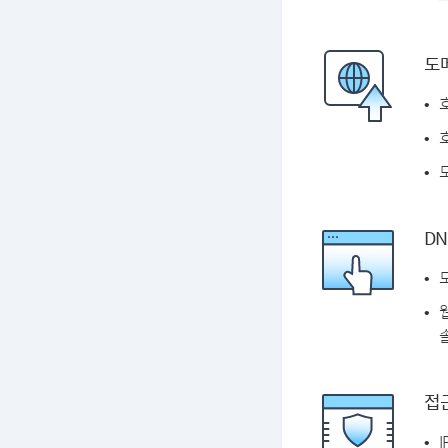
도
DN
솔
접근