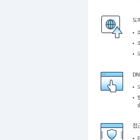
도
DN
솔
접근